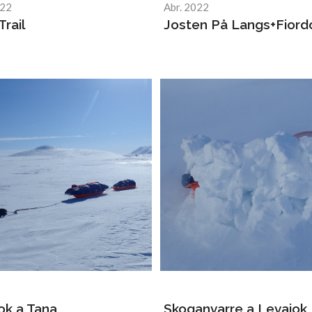
022
Abr. 2022
Trail
Josten På Langs+Fiord
ok a Tana
Skoganvarre a Levajok