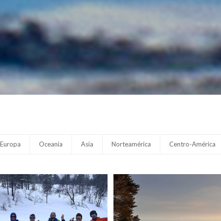
Europa
Oceanía
Asia
Norteamérica
Centro-América