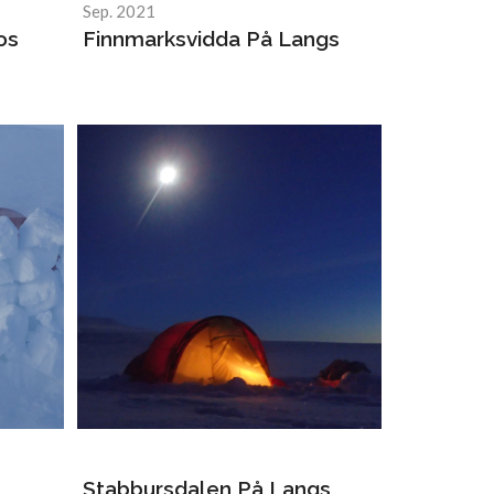
Sep. 2021
os
Finnmarksvidda På Langs
Stabbursdalen På Langs