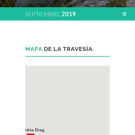
SEPTIEMBRE
2019
MAPA
DE LA TRAVESÍA.
Ajluokta Drag
Ajluokta Drag