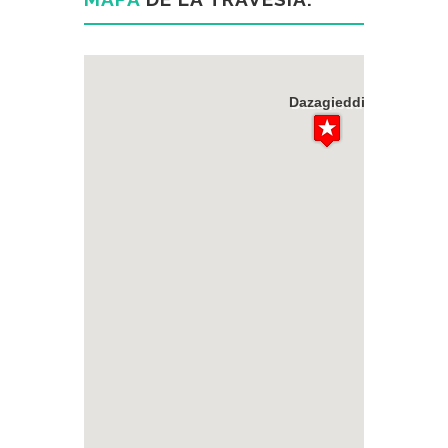
Dazagieddi
Dazagieddi