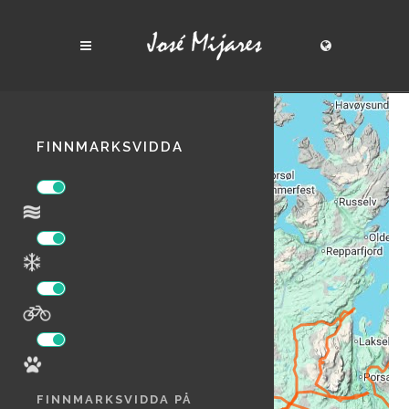
+
−
FINNMARKSVIDDA
VER TODAS LAS RUTAS
FINNMARKSVIDDA PÅ