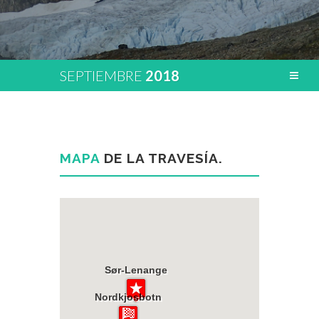
SEPTIEMBRE
2018
MAPA
DE LA TRAVESÍA.
Sør-Lenange
Sør-Lenange
Nordkjosbotn
Nordkjosbotn