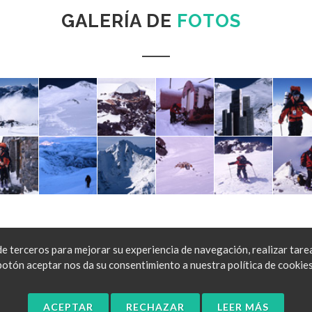
GALERÍA DE
FOTOS
terceros para mejorar su experiencia de navegación, realizar tareas d
botón aceptar nos da su consentimiento a nuestra política de cookies
ghts Reserved by José Mijares.
ACEPTAR
RECHAZAR
LEER MÁS