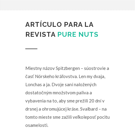
ARTÍCULO PARA LA
REVISTA
PURE NUTS
Miestny názov Spitzbergen – súostrovie a
časť Nórskeho kráľovstva. Len my dvaja,
Lonchas a ja. Dvoje saní naložených
dostatočným množstvom paliva a
vybavenia na to, aby sme prežili 20 dní v
drsnej a ohromujúcej kráse. Svalbard – na
tomto mieste sme zažili veľkoleposť pocitu
osamelosti.