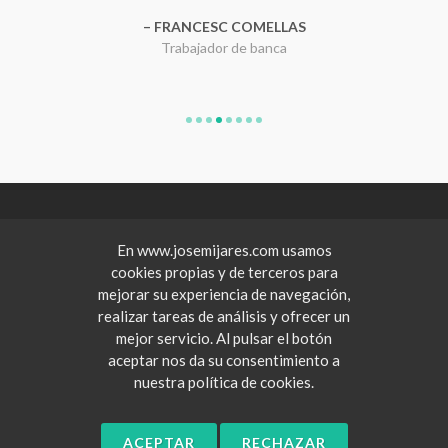
[leer más]
más]
FRANCESC COMELLAS
Trabajador de banca
Consultor político
Farmacéutico
Empresario
Bombero
Abogada
Coronel del ejército
Ingeniero
En www.josemijares.com usamos
cookies propias y de terceros para
mejorar su experiencia de navegación,
realizar tareas de análisis y ofrecer un
mejor servicio. Al pulsar el botón
aceptar nos da su consentimiento a
Copyrights © 2026 All Rights Reserved by
nuestra política de cookies.
José Mijares.
Cookies Policy
ACEPTAR
RECHAZAR