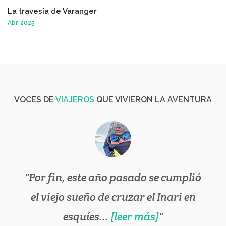
La travesía de Varanger
Abr. 2025
VOCES DE
VIAJEROS
QUE VIVIERON LA AVENTURA
Por fin, este año pasado se cumplió
el viejo sueño de cruzar el Inari en
esquíes...
[leer más]
[leer más]
[leer más]
[leer más]
[leer más]
[leer más]
[leer