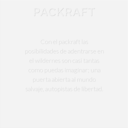
PACKRAFT
Con el packraft las
posibilidades de adentrarse en
el wildernes son casi tantas
como puedas imaginar; una
puerta abierta al mundo
salvaje, autopistas de libertad.