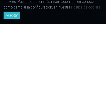
cookies. Puedes obtener más información, o bien conocer
cómo cambiar la configuración, en nuestra
Política de cookies
Aceptar
POLAR NIGHT CAMP
¿QUIERES VIVIR UNA NOCHE MUY ESPECIAL? TE PODEMOS
AYUDAR! PONEMOS A TU ALCANCE EL POLAR NIGHT CAMP.
MÁS FÁCIL DE LO QUE IMAGINAS Y ACOMPAÑADO EN TODO
MOMENTO POR EL EXPERTO EN TRAVESIAS ÁRTICAS JOSÉ
MIJARES.
SEND A REQUEST